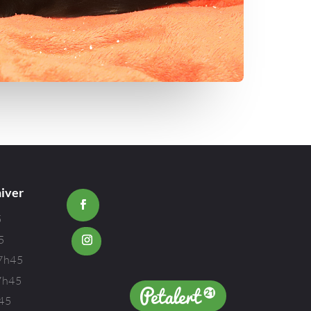
hiver
5
5
17h45
7h45
h45