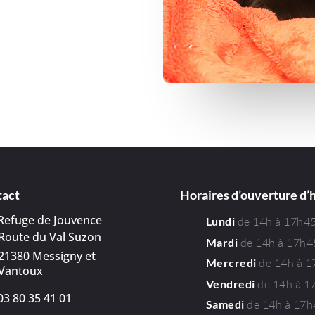
tact
Horaires d’ouverture d’
Refuge de Jouvence
de 14h à 17h4
Lundi
Route du Val Suzon
de 14h à 17h4
Mardi
21380 Messigny et
de 14h à 
Mercredi
Vantoux
de 14h à 1
Vendredi
03 80 35 41 01
de 14h à 17
Samedi