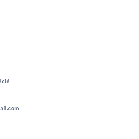
écié
ail.com