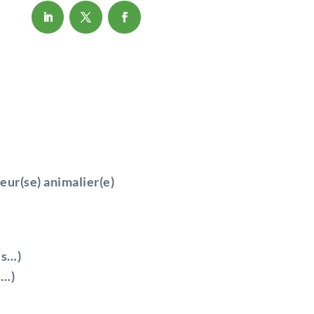
eur(se) animalier(e)
es…)
s…)