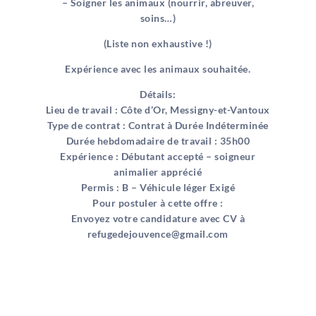
– Soigner les animaux (nourrir, abreuver,
soins…)
(Liste non exhaustive !)
Expérience avec les animaux souhaitée.
Détails:
Lieu de travail : Côte d’Or, Messigny-et-Vantoux
Type de contrat : Contrat à Durée Indéterminée
Durée hebdomadaire de travail : 35h00
Expérience : Débutant accepté – soigneur
animalier apprécié
Permis : B – Véhicule léger Exigé
Pour postuler à cette offre :
Envoyez votre candidature avec CV à
refugedejouvence@gmail.com