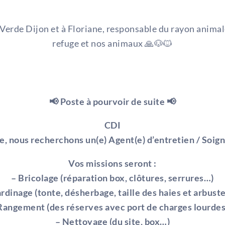
aVerde Dijon
et à Floriane, responsable du rayon animal
refuge et nos animaux
🙏
🐶
🐱
📢 Poste à pourvoir de suite 📢
CDI
e, nous recherchons un(e) Agent(e) d’entretien / Soign
Vos missions seront :
– Bricolage (réparation box, clôtures, serrures…)
ardinage (tonte, désherbage, taille des haies et arbust
Rangement (des réserves avec port de charges lourde
– Nettoyage (du site, box…)