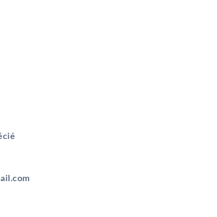
écié
ail.com