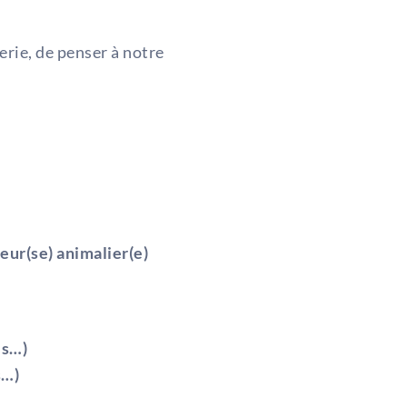
erie, de penser à notre
eur(se) animalier(e)
es…)
s…)