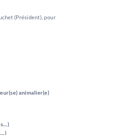
chet (Président), pour
eur(se) animalier(e)
es…)
s…)