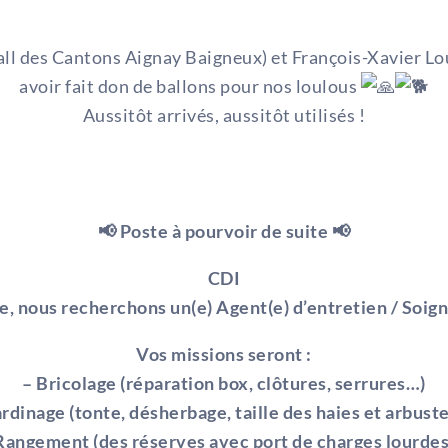
ll des Cantons Aignay Baigneux) et François-Xavier Lou
avoir fait don de ballons pour nos loulous
Aussitôt arrivés, aussitôt utilisés !
📢 Poste à pourvoir de suite 📢
CDI
e, nous recherchons un(e) Agent(e) d’entretien / Soign
Vos missions seront :
– Bricolage (réparation box, clôtures, serrures…)
ardinage (tonte, désherbage, taille des haies et arbust
Rangement (des réserves avec port de charges lourde