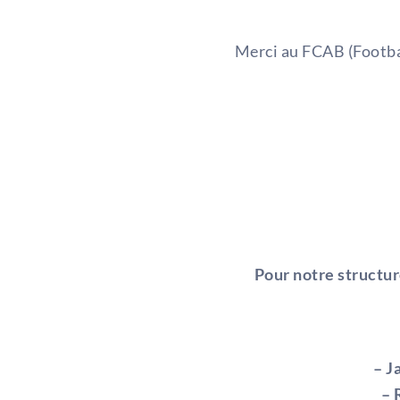
Merci au FCAB (Footba
Pour notre structur
– J
– 