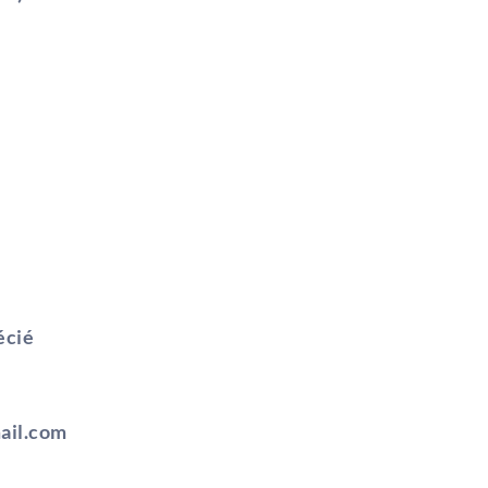
écié
ail.com