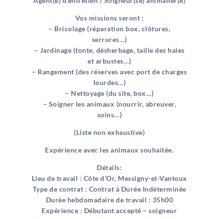
Agent(e) d’entretien / Soigneur(se) animalier(e)
Vos missions seront :
– Bricolage (réparation box, clôtures,
serrures…)
– Jardinage (tonte, désherbage, taille des haies
et arbustes…)
– Rangement (des réserves avec port de charges
lourdes…)
– Nettoyage (du site, box…)
– Soigner les animaux (nourrir, abreuver,
soins…)
(Liste non exhaustive)
Expérience avec les animaux souhaitée.
Détails:
Lieu de travail : Côte d’Or, Messigny-et-Vantoux
Type de contrat : Contrat à Durée Indéterminée
Durée hebdomadaire de travail : 35h00
Expérience : Débutant accepté – soigneur