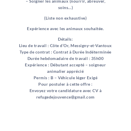
– Soigner les animaux (nourrir, abreuver,
soins…)
(Liste non exhaustive)
Expérience avec les animaux souhaitée.
Détails:
Lieu de travail : Côte d’Or, Messigny-et-Vantoux
Type de contrat : Contrat à Durée Indéterminée
Durée hebdomadaire de travail : 35h00
Expérience : Débutant accepté – soigneur
animalier apprécié
Permis : B – Véhicule léger Exigé
Pour postuler à cette offre :
Envoyez votre candidature avec CV à
refugedejouvence@gmail.com