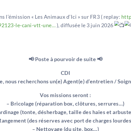
 l’émission « Les Animaux d’Ici » sur FR3 ( replay:
htt
2123-le-cani-vtt-une…
), diffusée le 3 juin 2026
📢 Poste à pourvoir de suite 📢
CDI
e, nous recherchons un(e) Agent(e) d’entretien / Soign
Vos missions seront :
– Bricolage (réparation box, clôtures, serrures…)
ardinage (tonte, désherbage, taille des haies et arbust
Rangement (des réserves avec port de charges lourde
– Nettoyage (du site, box…)