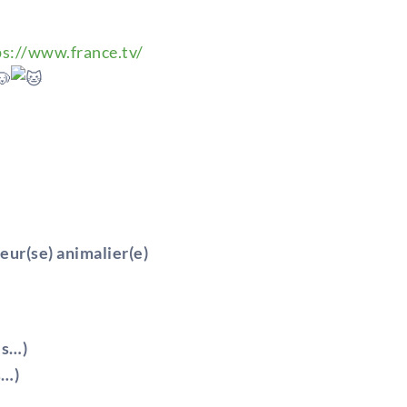
ps://www.france.tv/
eur(se) animalier(e)
es…)
s…)