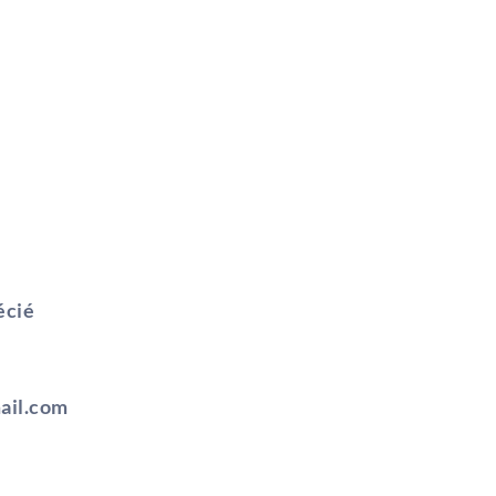
écié
ail.com