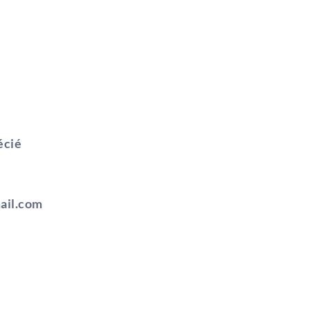
écié
ail.com