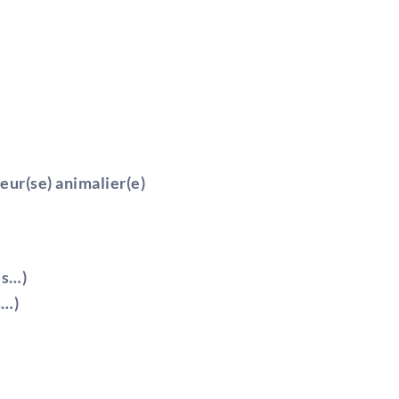
eur(se) animalier(e)
es…)
s…)