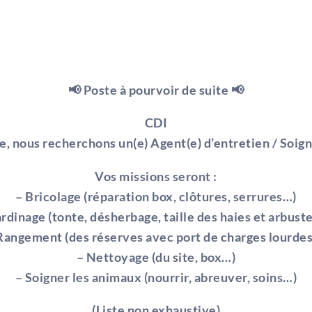
📢 Poste à pourvoir de suite 📢
CDI
e, nous recherchons un(e) Agent(e) d’entretien / Soign
Vos missions seront :
– Bricolage (réparation box, clôtures, serrures…)
ardinage (tonte, désherbage, taille des haies et arbust
Rangement (des réserves avec port de charges lourde
– Nettoyage (du site, box…)
– Soigner les animaux (nourrir, abreuver, soins…)
(Liste non exhaustive)